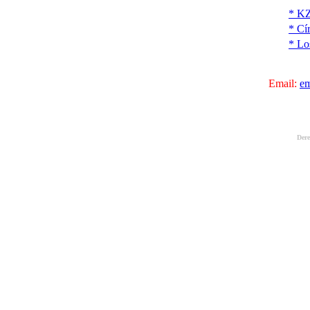
* K
* Cí
* Lo
Email:
e
Dere