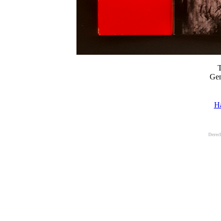
T
Gem
H
Derec