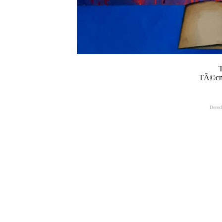
T
TÃ©cni
Derec